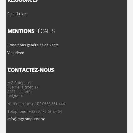
Plan du site
MENTIONS
LÉGALES
Conditions générales de vente
Vie privée
CONTACTEZ-NOUS
MG Computer
Rue de la croix, 17
5651 - Laneffe
Belgique
N° d'entreprise : BE 0568 551 444
Téléphone : +32 (0)475 63 84 64
info@mgcomputer.be