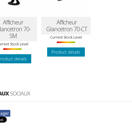
Afficheur
Afficheur
lancetron 70-
Glancetron 70-CT
SM
Current Stock Level
rrent Stock Level
Product details
roduct details
AUX
SOCIAUX
tager