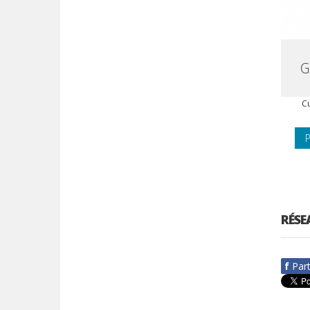
G
Cu
P
RÉSE
f
Par