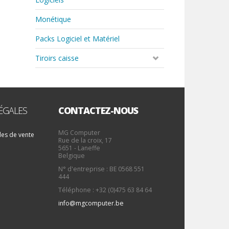
Monétique
Packs Logiciel et Matériel
Tiroirs caisse
ÉGALES
CONTACTEZ-NOUS
MG Computer
les de vente
Rue de la croix, 17
5651 - Laneffe
Belgique
N° d'entreprise : BE 0568 551
444
Téléphone : +32 (0)475 63 84 64
info@mgcomputer.be