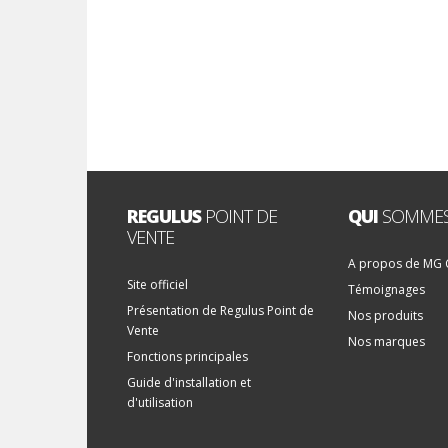
REGULUS
POINT DE
QUI
SOMMES
VENTE
A propos de MG
Site officiel
Témoignages
Présentation de Regulus Point de
Nos produits
Vente
Nos marques
Fonctions principales
Guide d'installation et
d'utilisation