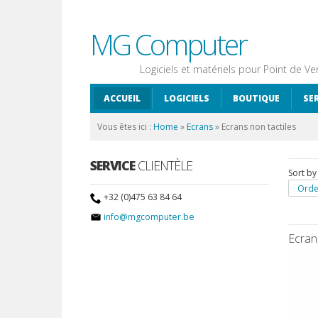
MG Computer
Logiciels et matériels pour Point de Ve
ACCUEIL
LOGICIELS
BOUTIQUE
SE
Vous êtes ici :
Home
»
Ecrans
»
Ecrans non tactiles
SERVICE
CLIENTÈLE
Sort by
Orde
+32 (0)475 63 84 64
info@mgcomputer.be
Ecran