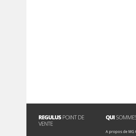
REGULUS
POINT DE
QUI
SOMMES
VENTE
A propos de MG