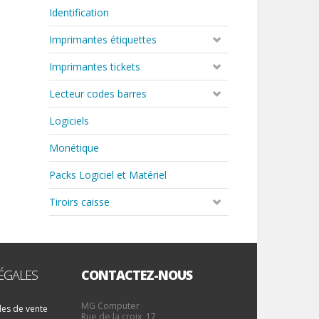
Identification
Imprimantes étiquettes
Imprimantes tickets
Lecteur codes barres
Logiciels
Monétique
Packs Logiciel et Matériel
Tiroirs caisse
ÉGALES
CONTACTEZ-NOUS
MG Computer
les de vente
Rue de la croix, 17