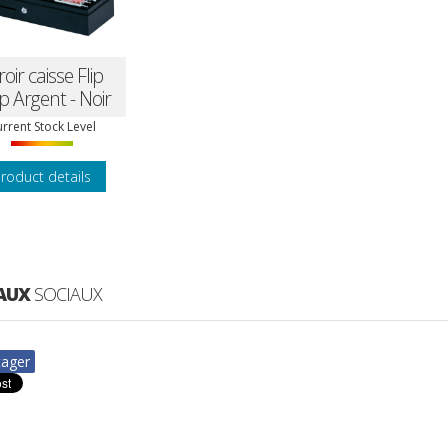
roir caisse Flip
p Argent - Noir
rrent Stock Level
roduct details
AUX
SOCIAUX
tager