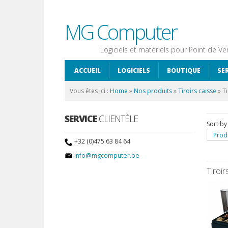
MG Computer
Logiciels et matériels pour Point de Ve
ACCUEIL
LOGICIELS
BOUTIQUE
SE
Vous êtes ici :
Home
»
Nos produits
»
Tiroirs caisse
»
Ti
SERVICE
CLIENTÈLE
Sort by
Prod
+32 (0)475 63 84 64
info@mgcomputer.be
Tiroir