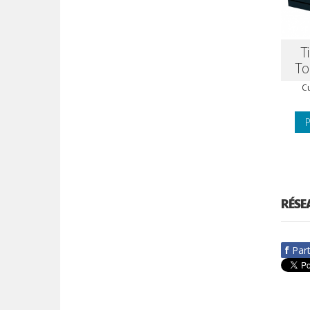
Ti
To
Cu
P
RÉSE
f
Par