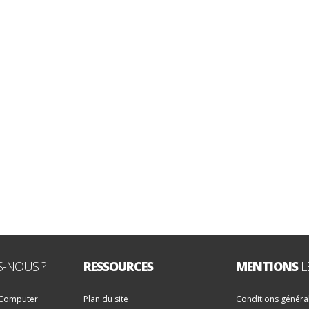
-NOUS ?
RESSOURCES
MENTIONS
L
 Computer
Plan du site
Conditions généra