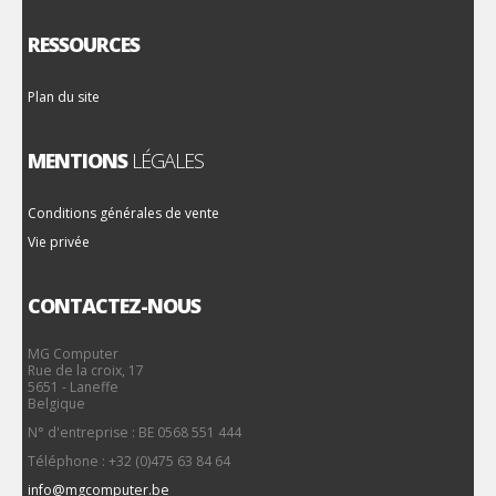
RESSOURCES
Plan du site
MENTIONS
LÉGALES
Conditions générales de vente
Vie privée
CONTACTEZ-NOUS
MG Computer
Rue de la croix, 17
5651 - Laneffe
Belgique
N° d'entreprise : BE 0568 551 444
Téléphone : +32 (0)475 63 84 64
info@mgcomputer.be