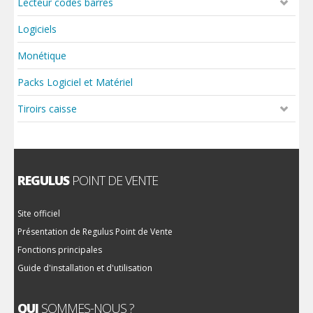
Lecteur codes barres
Logiciels
Monétique
Packs Logiciel et Matériel
Tiroirs caisse
REGULUS
POINT DE VENTE
Site officiel
Présentation de Regulus Point de Vente
Fonctions principales
Guide d'installation et d'utilisation
QUI
SOMMES-NOUS ?