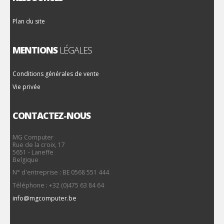
Plan du site
MENTIONS
LÉGALES
Conditions générales de vente
Vie privée
CONTACTEZ-NOUS
MG Computer
Rue de la croix, 17
5651 - Laneffe
Belgique
N° d'entreprise : BE 0568 551 444
Téléphone : +32 (0)475 63 84 64
info@mgcomputer.be